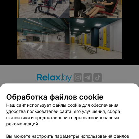
О проекте
Новости проекта
Размещение рекламы
Обработка файлов cookie
Вакансии
Публичный договор
Способы оплаты
Публичный договор по использованию сервиса
Наш сайт использует файлы cookie для обеспечения
«Афиша»
удобства пользователей сайта, его улучшения, сбора
статистики и предоставления персонализированных
Пользовательское соглашение
рекомендаций.
Написать в поддержку
Вы можете настроить параметры использования файлов
Связаться по вопросам сотрудничества